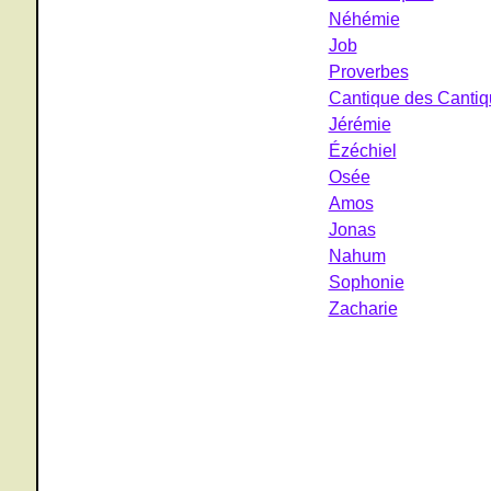
Néhémie
Job
Proverbes
Cantique des Canti
Jérémie
Ézéchiel
Osée
Amos
Jonas
Nahum
Sophonie
Zacharie