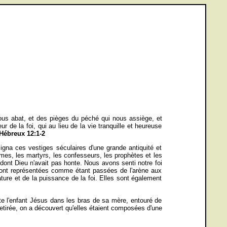
us abat, et des pièges du péché qui nous assiège, et
de la foi, qui au lieu de la vie tranquille et heureuse
Hébreux 12:1-2
gna ces vestiges séculaires d'une grande antiquité et
es, les martyrs, les confesseurs, les prophètes et les
dont Dieu n'avait pas honte. Nous avons senti notre foi
 sont représentées comme étant passées de l'arène aux
ture et de la puissance de la foi. Elles sont également
te l'enfant Jésus dans les bras de sa mère, entouré de
retirée, on a découvert qu'elles étaient composées d'une