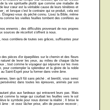
e de la vie spirituelle plutôt que comme une maladie de
 de leur cœur est la véritable cause de leurs ténèbres et
 ; et lorsque c'est le contraire qui se produit, cela est
lle. Éloignez-vous du péché connu. Lisez la Bible, même
cera comme les vieilles feuilles tombent des conifères au
de nos ennemis ; des difficultés provenant de nos propres
x sources de réconfort s'offrent à nous.
s, nous comblera de toutes ses grâces, suffisantes pour
es pièces d'or éparpillées sur le chemin et des fleurs
 naturel de lever les yeux, au milieu de chaque tâche
doux ; tout comme le voyageur qui séjourne sur les rives
, pour contempler la splendeur et la gloire de la noble
e au Saint-Esprit pour la former dans votre âme.
nes, bien qu'il fût sans péché ; et bientôt, vous serez
et persévérez dans toutes les épreuves, animés par son
'autant plus aux fardeaux qui entravent leurs pas. Mais
ut comme la neige qui courbait les feuilles vers le sol
ève le symbole pour nous donner la réalité ; Il brise le
 âme : et osez lâcher prise, afin de pouvoir recevoir ;