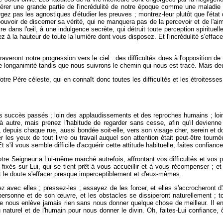
sidérer une grande partie de l'incrédulité de notre époque comme une maladi
gez pas les agnostiques d'étudier les preuves ; montrez-leur plutôt que l'état
uvoir de discerner sa vérité, qui ne manquera pas de la percevoir et de l'aimer
re dans l'œil, à une indulgence secrète, qui détruit toute perception spiritue
z à la hauteur de toute la lumière dont vous disposez. Et l'incrédulité s'effa
ntraveront notre progression vers le ciel : des difficultés dues à l'opposition 
longanimité tandis que nous suivrons le chemin qui nous est tracé. Mais deu
tre Père céleste, qui en connaît donc toutes les difficultés et les étroitesse
 succès passés ; loin des applaudissements et des reproches humains ; loin d
autre, mais prenez l'habitude de regarder sans cesse, afin qu'il devienne
e, depuis chaque rue, aussi bondée soit-elle, vers son visage cher, serein et 
es yeux de tout livre ou travail auquel son attention était peut-être tournée
'il vous semble difficile d'acquérir cette attitude habituelle, faites confianc
e Seigneur a Lui-même marché autrefois, affrontant vos difficultés et vos pei
 fixés sur Lui, qui se tient prêt à vous accueillir et à vous récompenser ; 
 et le doute s'effacer presque imperceptiblement et d'eux-mêmes.
 avec elles ; pressez-les ; essayez de les forcer, et elles s'accrocheront d
 personne et de son œuvre, et les obstacles se dissiperont naturellement ; to
ne nous enlève jamais rien sans nous donner quelque chose de meilleur. Il enl
 naturel et de l'humain pour nous donner le divin. Oh, faites-Lui confiance, ô