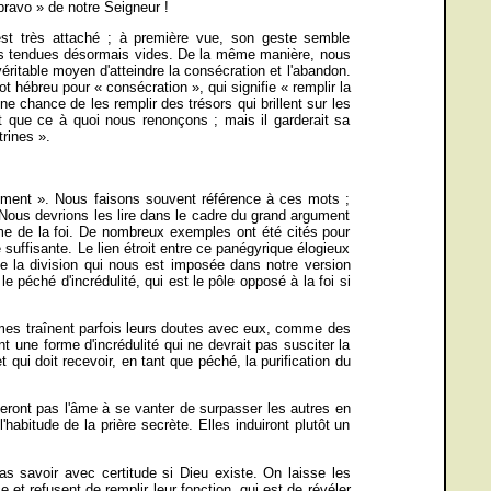
 bravo » de notre Seigneur !
 est très attaché ; à première vue, son geste semble
ains tendues désormais vides. De la même manière, nous
ritable moyen d'atteindre la consécration et l'abandon.
ot hébreu pour « consécration », qui signifie « remplir la
une chance de les remplir des trésors qui brillent sur les
t que ce à quoi nous renonçons ; mais il garderait sa
rines ».
ilement ». Nous faisons souvent référence à ces mots ;
 Nous devrions les lire dans le cadre du grand argument
ème de la foi. De nombreux exemples ont été cités pour
e suffisante. Le lien étroit entre ce panégyrique élogieux
de la division qui nous est imposée dans notre version
le péché d'incrédulité, qui est le pôle opposé à la foi si
ommes traînent parfois leurs doutes avec eux, comme des
 une forme d'incrédulité qui ne devrait pas susciter la
 qui doit recevoir, en tant que péché, la purification du
neront pas l'âme à se vanter de surpasser les autres en
habitude de la prière secrète. Elles induiront plutôt un
s savoir avec certitude si Dieu existe. On laisse les
e et refusent de remplir leur fonction, qui est de révéler