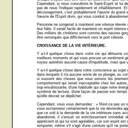
Cependant, si nous consultons le Saint-Esprit et lui 
pas de nous l'indiquer rapidement et infailliblement. Et
découragement, c'est probablement l'œuvre du grand en
l'œuvre de l'Esprit divin, qui vous conduit à abandonner 
Personne ne songerait à maintenir une vitesse élevée e
leur hâte. Il serait facile de maintenir un esprit intens
Des milliers de chrétiens sont comme des navires gorgé
être remorqués que difficilement vers le port céleste.
CROISSANCE DE LA VIE INTÉRIEURE.
Y a-t-il quelque chose dans votre vie qui détourne vo
meilleurs moments et qui vous procure un sentiment gén
voyiez autrefois aucune cause d'inquiétude, mais que v
Y a-t-il quelque chose dans votre conscience au sujet
dans lesquels il n'a aucune envie de se plonger, ou co
si souvent des choses que nous serions les premiers
comportement qui serait inacceptable chez les autres
trop envahissante, d'une habitude qui sape notre énergi
système de lecture, d'une façon de passer son temps tro
qu'elle devrait se dépêcher.
Cependant, vous vous demandez : « N'est-ce pas un sign
vous exclamerez certainement que la vie deviendra appau
que ce soit à la demande de la vie intérieure sans accr
abandonné, il s'ensuit un enrichissement immédiat d
apprécient et qui lui sont agréables, car son esprit est 
remporter, même s'il s'agit d'une ceinture qu'il ne por