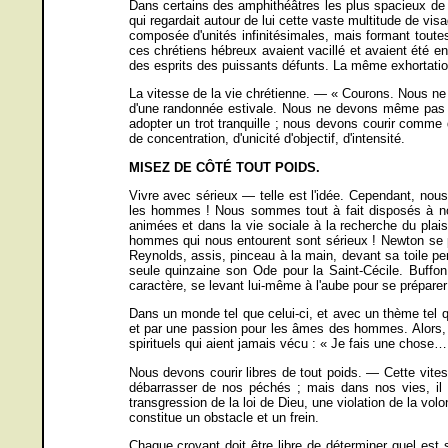
Dans certains des amphithéâtres les plus spacieux de l
qui regardait autour de lui cette vaste multitude de 
composée d'unités infinitésimales, mais formant toute
ces chrétiens hébreux avaient vacillé et avaient été enc
des esprits des puissants défunts. La même exhortatio
La vitesse de la vie chrétienne. — « Courons. Nous ne
d'une randonnée estivale. Nous ne devons même pas m
adopter un trot tranquille ; nous devons courir comme 
de concentration, d'unicité d'objectif, d'intensité.
MISEZ DE CÔTÉ TOUT POIDS.
Vivre avec sérieux — telle est l'idée. Cependant, nou
les hommes ! Nous sommes tout à fait disposés à nou
animées et dans la vie sociale à la recherche du plai
hommes qui nous entourent sont sérieux ! Newton se p
Reynolds, assis, pinceau à la main, devant sa toile p
seule quinzaine son Ode pour la Saint-Cécile. Buffon
caractère, se levant lui-même à l'aube pour se prépare
Dans un monde tel que celui-ci, et avec un thème tel
et par une passion pour les âmes des hommes. Alors, 
spirituels qui aient jamais vécu : « Je fais une chose…
Nous devons courir libres de tout poids. — Cette vit
débarrasser de nos péchés ; mais dans nos vies, il 
transgression de la loi de Dieu, une violation de la vol
constitue un obstacle et un frein.
Chaque croyant doit être libre de déterminer quel est 