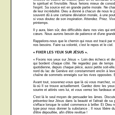
le spirituel et l'invisible. Nous ferions mieux de con
l'esprit. Sa source est en grande partie morale. Ne char
de leur incrédulité. Dieu a donné à chacun de nous le po
souvent dû à une certaine déviation morale, à une pout
si vous doutez de son inspiration. Attendez. Priez. Vive
printemps.
Il y aura, bien sûr, des difficultés dans nos vies qui e
cœurs. Nous aurons besoin de patience et d'une grande 
Rappelons-nous que le chemin qui nous est tracé par no
nos besoins. Faire sa volonté, c'est le repos et le ciel.
« FIXER LES YEUX SUR JÉSUS ».
« Fixons nos yeux sur Jésus ». Loin des échecs et des
qui bordent chaque côté. Ne regardez pas de temps à 
quotidienne, depuis chaque pièce, aussi petite soit-ell
nord du lac de Genève est constamment enclin à lever l
chaîne de sommets enneigés sur les rives opposées. Et s
Avant tout, souvenez-vous que là où vous marchez, votr
là où Il se trouve actuellement. Gardez donc les yeux
sourire et attirés vers lui, et vous verrez les fardeaux
C'est là le seul moyen de persuader les âmes. Discutez
présentez-leur Jésus dans la beauté et l'attrait de sa
s'efface lorsque le soleil commence à briller. Et Dieu 
type pour nous donner la substance ; Il nous libère du
d'être dépouillée, afin d'être revêtue !