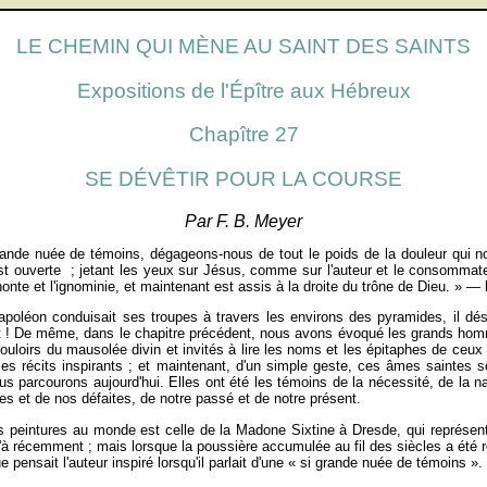
LE CHEMIN QUI MÈNE AU SAINT DES SAINTS
Expositions de l'Épître aux Hébreux
Chapître 27
SE DÉVÊTIR POUR LA COURSE
Par F. B. Meyer
nde nuée de témoins, dégageons-nous de tout le poids de la douleur qui no
st ouverte ; jetant les yeux sur Jésus, comme sur l'auteur et le consommateur 
a honte et l'ignominie, et maintenant est assis à la droite du trône de Dieu. » —
poléon conduisait ses troupes à travers les environs des pyramides, il dési
t ! De même, dans le chapitre précédent, nous avons évoqué les grands homm
ouloirs du mausolée divin et invités à lire les noms et les épitaphes de ceux 
ces récits inspirants ; et maintenant, d'un simple geste, ces âmes saintes
s parcourons aujourd'hui. Elles ont été les témoins de la nécessité, de la na
res et de nos défaites, de notre passé et de notre présent.
s peintures au monde est celle de la Madone Sixtine à Dresde, qui représen
squ'à récemment ; mais lorsque la poussière accumulée au fil des siècles a été 
pensait l'auteur inspiré lorsqu'il parlait d'une « si grande nuée de témoins ».