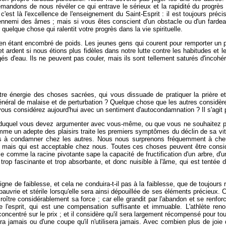
demandons de nous révéler ce qui entrave le sérieux et la rapidité du progrè
 c'est là l'excellence de l'enseignement du Saint-Esprit : il est toujours pré
nemi des âmes ; mais si vous êtes conscient d'un obstacle ou d'un fardeau 
quelque chose qui ralentit votre progrès dans la vie spirituelle.
n étant encombré de poids. Les jeunes gens qui courent pour remporter un pr
e et ardent si nous étions plus fidèles dans notre lutte contre les habitudes e
s d'eau. Ils ne peuvent pas couler, mais ils sont tellement saturés d'incohé
tre énergie des choses sacrées, qui vous dissuade de pratiquer la prière e
éral de malaise et de perturbation ? Quelque chose que les autres considère
ous considérez aujourd'hui avec un sentiment d'autocondamnation ? Il s'agit 
 duquel vous devez argumenter avec vous-même, ou que vous ne souhaitez pas e
mme un adepte des plaisirs traite les premiers symptômes du déclin de sa vi
 à condamner chez les autres. Nous nous surprenons fréquemment à cherch
, mais qui est acceptable chez nous. Toutes ces choses peuvent être consid
e comme la racine pivotante sape la capacité de fructification d'un arbre, d'u
p fascinante et trop absorbante, et donc nuisible à l'âme, qui est tentée de 
e de faiblesse, et cela ne conduira-t-il pas à la faiblesse, que de toujours 
vrie et stérile lorsqu'elle sera ainsi dépouillée de ses éléments précieux. C
oître considérablement sa force ; car elle grandit par l'abandon et se renforc
e l'esprit, qui est une compensation suffisante et immuable. L'athlète re
concentré sur le prix ; et il considère qu'il sera largement récompensé pour toute
tera jamais ou d'une coupe qu'il n'utilisera jamais. Avec combien plus de joi