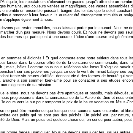
'Antiquité, les spectateurs s'élevaient en gradins jusqu'à atteindre un nombre
visages humains, aux couleurs variées et magnifiques, ces vastes assemblée
s ensemble un ensemble puissant, baigné des teintes que le soleil couchant o
lins à renoncer à leur ferveur, ils auraient été étrangement stimulés et revigo
n s'applique également à nous.
 devons pas rester immobiles, nous laissant porter par le courant. Nous ne d
archer d'un pas mesuré. Nous devons courir. Et nous ne devons pas seule
des hommes qui participent à une course. L'idée d'une course est généralemen
s en sommes si éloignés ! Et quel contraste entre notre sérieux dans tous 
s lancer dans la course effrénée de la concurrence commerciale, dans la c
sir ; mais, hélas ! comme nous nous relâchons vite lorsqu'il s'agit de savoi
enchant sur ses problèmes jusqu'à ce que le vent de minuit balaye ses pag
endant trente-six heures d'affilée, donnant vie à des formes de beauté qui s
, arraché à son sommeil bien-aimé pour se consacrer à ses études encore 
r aux exigences de sa mission.
 que le nôtre, nous ne devons pas être apathiques et passifs, mais dévoués,
nous progresserons dans la connaissance de la Parole de Dieu et nous entrer
 Je cours vers le but pour remporter le prix de la haute vocation en Jésus-Chri
esse ne peut être maintenue que lorsque nous courons sans encombre et libre
existe des poids qui ne sont pas des péchés. Un péché est, par nature, et
onté de Dieu. Mais un poids est quelque chose qui, en soi ou pour autrui, peut ê
son propre fardeau particulier. Nous ne devons pas juger les uns les autres. 