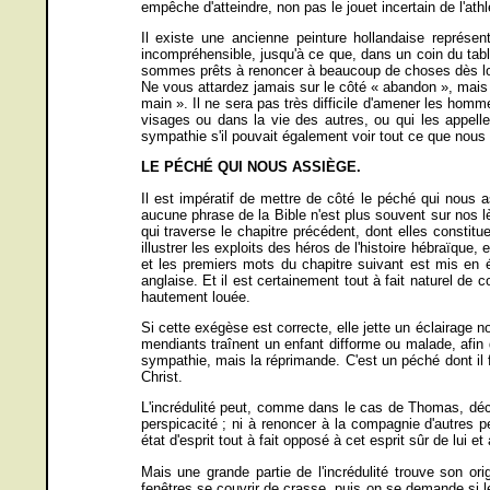
empêche d'atteindre, non pas le jouet incertain de l'ath
Il existe une ancienne peinture hollandaise représe
incompréhensible, jusqu'à ce que, dans un coin du tab
sommes prêts à renoncer à beaucoup de choses dès lors 
Ne vous attardez jamais sur le côté « abandon », mais plu
main ». Il ne sera pas très difficile d'amener les hommes
visages ou dans la vie des autres, ou qui les appell
sympathie s'il pouvait également voir tout ce que nou
LE PÉCHÉ QUI NOUS ASSIÈGE.
Il est impératif de mettre de côté le péché qui nous 
aucune phrase de la Bible n'est plus souvent sur nos l
qui traverse le chapitre précédent, dont elles consti
illustrer les exploits des héros de l'histoire hébraïque,
et les premiers mots du chapitre suivant est mis en é
anglaise. Et il est certainement tout à fait naturel de c
hautement louée.
Si cette exégèse est correcte, elle jette un éclairage
mendiants traînent un enfant difforme ou malade, afin 
sympathie, mais la réprimande. C'est un péché dont il fa
Christ.
L'incrédulité peut, comme dans le cas de Thomas, décou
perspicacité ; ni à renoncer à la compagnie d'autres pe
état d'esprit tout à fait opposé à cet esprit sûr de lui 
Mais une grande partie de l'incrédulité trouve son o
fenêtres se couvrir de crasse, puis on se demande si le s