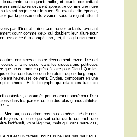
 de quarante ou cinquante mille ; et pour le combattant
s de ses semblables devaient apparaître comme une nuée
u levant projette sur la nuée. Si, avant cette époque,
rés par la pensée qu'ils vivaient sous le regard attentif
evons pas flâner et traîner comme des enfants revenant
ment courir comme ceux qui doublent leur allure pour
t associée à la compétition ; ici, il s'agit uniquement
les autres domaines et notre dévouement envers Dieu et
ourse à la richesse, dans les discussions politiques
r ce que nous sommes prêts à faire pour Dieu ! Que les
es et les cendres de son feu éteint depuis longtemps.
emblaient heureuses de venir. Dryden, composant en une
plus chères. Et le biographe qui relate ces traits de
 enthousiastes, consumés par un amour sacré pour Dieu
ons dans les paroles de l'un des plus grands athlètes
st. »
s. Bien sûr, nous admettons tous la nécessité de nous
 toujours, et quel que soit celui qui le commet, une
tre inoffensif, voire légitime, mais qui, dans notre cas,
Ce qui est un fardeau pour l'un ne l'est pas pour tous.