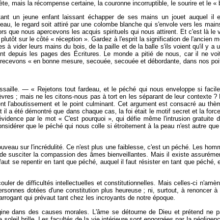
lète, mais la récompense certaine, la couronne incorruptible, le sourire et le «
ntant un jeune enfant laissant échapper de ses mains un jouet auquel il
leau, le regard soit attiré par une colombe blanche qui s'envole vers les m
que nous apercevons les acquis spirituels qui nous attirent. Et c'est là le vé
tôt sur le côté « réception ». Gardez à l'esprit la signification de l'ancien m
 à vider leurs mains du bois, de la paille et de la balle s'ils voient qu'il y a 
ent depuis les pages des Écritures. Le monde a pitié de nous, car il ne voi
s recevons « en bonne mesure, secouée, secouée et débordante, dans nos poit
assaille. — « Rejetons tout fardeau, et le péché qui nous enveloppe si fac
èvres ; mais ne les citons-nous pas à tort en les séparant de leur contexte ?
tuent l'aboutissement et le point culminant. Cet argument est consacré au th
 et il a été démontré que dans chaque cas, la foi était le motif secret et la forc
vidence par le mot « C'est pourquoi », qui défie même l'intrusion gratuite 
onsidérer que le péché qui nous colle si étroitement à la peau n'est autre que 
 nouveau sur l'incrédulité. Ce n'est plus une faiblesse, c'est un péché. Les h
de susciter la compassion des âmes bienveillantes. Mais il existe assurément
ut se repentir en tant que péché, auquel il faut résister en tant que péché, et
ler de difficultés intellectuelles et constitutionnelles. Mais celles-ci n'amè
rsonnes dotées d'une constitution plus heureuse ; ni, surtout, à renoncer à l'
et arrogant qui prévaut tant chez les incroyants de notre époque.
rigine dans des causes morales. L'âme se détourne de Dieu et prétend ne pa
oleil brille. Les facultés de la vie intérieure sont engorgées par la négligenc