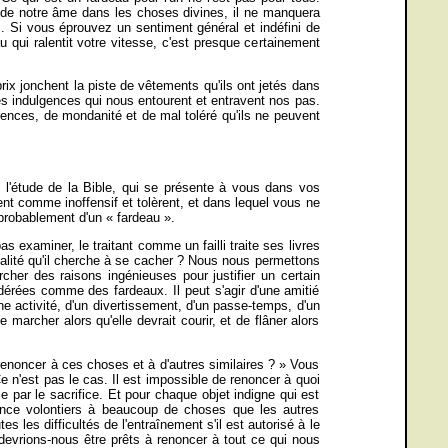
s de notre âme dans les choses divines, il ne manquera
cis. Si vous éprouvez un sentiment général et indéfini de
qui ralentit votre vitesse, c'est presque certainement
ix jonchent la piste de vêtements qu'ils ont jetés dans
t les indulgences qui nous entourent et entravent nos pas.
rences, de mondanité et de mal toléré qu'ils ne peuvent
t l'étude de la Bible, qui se présente à vous dans vos
nt comme inoffensif et tolèrent, et dans lequel vous ne
probablement d'un « fardeau ».
xaminer, le traitant comme un failli traite ses livres
talité qu'il cherche à se cacher ? Nous nous permettons
er des raisons ingénieuses pour justifier un certain
érées comme des fardeaux. Il peut s'agir d'une amitié
ne activité, d'un divertissement, d'un passe-temps, d'un
marcher alors qu'elle devrait courir, et de flâner alors
renoncer à ces choses et à d'autres similaires ? » Vous
e n'est pas le cas. Il est impossible de renoncer à quoi
e par le sacrifice. Et pour chaque objet indigne qui est
nonce volontiers à beaucoup de choses que les autres
s les difficultés de l'entraînement s'il est autorisé à le
e devrions-nous être prêts à renoncer à tout ce qui nous