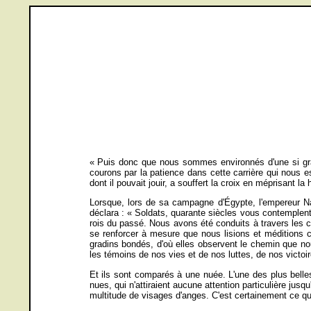
« Puis donc que nous sommes environnés d'une si gra
courons par la patience dans cette carrière qui nous e
dont il pouvait jouir, a souffert la croix en méprisant l
Lorsque, lors de sa campagne d'Égypte, l'empereur Na
déclara : « Soldats, quarante siècles vous contemplen
rois du passé. Nous avons été conduits à travers les c
se renforcer à mesure que nous lisions et méditions 
gradins bondés, d'où elles observent le chemin que nou
les témoins de nos vies et de nos luttes, de nos victoi
Et ils sont comparés à une nuée. L'une des plus belle
nues, qui n'attiraient aucune attention particulière ju
multitude de visages d'anges. C'est certainement ce que 