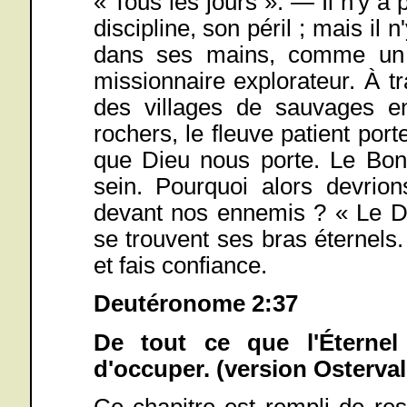
« Tous les jours ». — Il n'y a 
discipline, son péril ; mais il
dans ses mains, comme un f
missionnaire explorateur. À t
des villages de sauvages en
rochers, le fleuve patient port
que Dieu nous porte. Le Bon
sein. Pourquoi alors devrion
devant nos ennemis ? « Le Die
se trouvent ses bras éternels. »
et fais confiance.
Deutéronome 2:37
De tout ce que l'Éternel
d'occuper. (version Osterval
Ce chapitre est rempli de restr