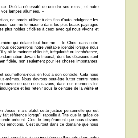
ence. D'où la nécessité de ceindre ses reins ; et notre
t vos lampes allumées. »
on, ne jamais utiliser à des fins d'auto-indulgence les
 de nous, comme le miasme dans les plus beaux paysages
es plus nobles ; fidèles à ceux avec qui nous vivons et
a lumière qui éclaire tout homme — le Christ dans notre
, nous découvrirons notre véritable identité lorsque nous
 y ait la moindre obliquité, irrégularité ou incohérence,
condamnation devant le tribunal, dont les décisions sont
men fidèle, non seulement pour les choses importantes,
 et soumettons-nous en tout à son contrôle. Cela nous
ous-mêmes. Nous devrons peut-être lutter contre notre
tre en œuvre ce que nous savons, dans nos moments les
dulgence et les retenir sous la ceinture de la vérité et
n Jésus, mais plutôt cette justice personnelle qui est
fait référence lorsqu'il rappelle à Tite que la grâce de
e monde présent. C'est le tempérament que nous devons
e nos émotions. C'est surtout dans ce domaine que nous
ui sont sensibles à une incohérence flagrante dans notre