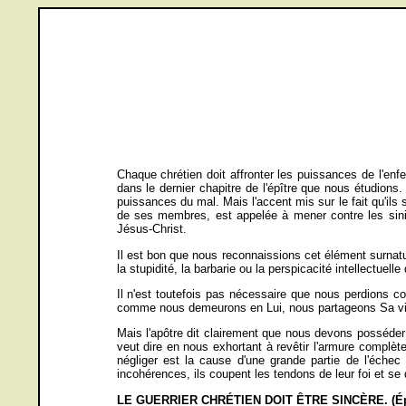
Chaque chrétien doit affronter les puissances de l'enfer
dans le dernier chapitre de l'épître que nous étudions
puissances du mal. Mais l'accent mis sur le fait qu'ils 
de ses membres, est appelée à mener contre les sinis
Jésus-Christ.
Il est bon que nous reconnaissions cet élément surnatu
la stupidité, la barbarie ou la perspicacité intellectuel
Il n'est toutefois pas nécessaire que nous perdions c
comme nous demeurons en Lui, nous partageons Sa victo
Mais l'apôtre dit clairement que nous devons posséder c
veut dire en nous exhortant à revêtir l'armure complète
négliger est la cause d'une grande partie de l'échec
incohérences, ils coupent les tendons de leur foi et se
LE GUERRIER CHRÉTIEN DOIT ÊTRE SINCÈRE. (Éph