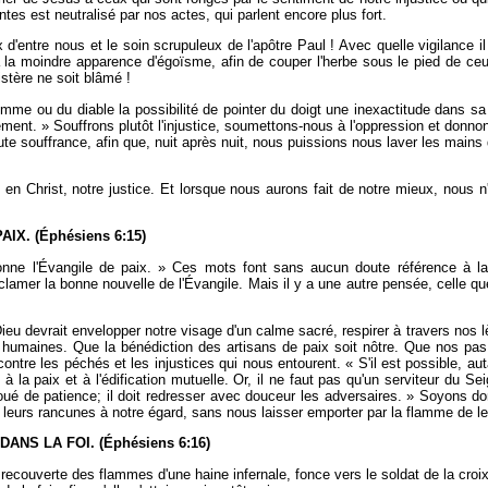
ntes est neutralisé par nos actes, qui parlent encore plus fort.
d'entre nous et le soin scrupuleux de l'apôtre Paul ! Avec quelle vigilance il
a moindre apparence d'égoïsme, afin de couper l'herbe sous le pied de ceux
istère ne soit blâmé !
homme ou du diable la possibilité de pointer du doigt une inexactitude dans sa
ement. » Souffrons plutôt l'injustice, soumettons-nous à l'oppression et don
ute souffrance, afin que, nuit après nuit, nous puissions nous laver les main
oi en Christ, notre justice. Et lorsque nous aurons fait de notre mieux, nou
X. (Éphésiens 6:15)
nne l'Évangile de paix. » Ces mots font sans aucun doute référence à la
lamer la bonne nouvelle de l'Évangile. Mais il y a une autre pensée, celle que
 Dieu devrait envelopper notre visage d'un calme sacré, respirer à travers n
e humaines. Que la bénédiction des artisans de paix soit nôtre. Que nos pas 
contre les péchés et les injustices qui nous entourent. « S'il est possible, 
a paix et à l'édification mutuelle. Or, il ne faut pas qu'un serviteur du Seign
é de patience; il doit redresser avec douceur les adversaires. » Soyons don
 leurs rancunes à notre égard, sans nous laisser emporter par la flamme de leur
NS LA FOI. (Éphésiens 6:16)
recouverte des flammes d'une haine infernale, fonce vers le soldat de la croix