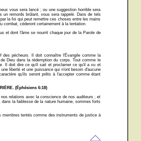
meux vous sera lancé ; ou une suggestion horrible sera
s un remords brûlant, vous sera rappelé. Dans de tels
par la foi qui peut remettre ces choses entre les mains
 du combat, céderont certainement à la tentation.
us et dont l'âme se nourrit chaque jour de la Parole de
f des pécheurs. Il doit connaître l'Évangile comme la
in de Dieu dans la rédemption du corps. Tout comme le
. Il doit dire ce qu'il sait et proclamer ce qu'il a vu et
une liberté et une puissance qui n'ont besoin d'aucune
caractère qu'ils seront prêts à l'accepter comme étant
ÈRE. (Éphésiens 6:18)
nos relations avec la conscience de nos auditeurs ; et
i, dans la faiblesse de la nature humaine, sommes forts
vos membres tentés comme des instruments de justice à