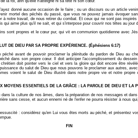
ré de la foi, afin qu'elle n'atteigne ni sa tête ni son cœur.
ayez donné aucune occasion de le faire ; ou un discours ou un article veni
uvenir mortel des péchés du passé, que vous ne pouvez jamais évoquer san
 notre travail, de nous retirer du combat. Et ceux qui ne sont pas inspirés 
 qui aime plus qu'il ne sait, et qui s'interpose pour couvrir nos têtes au jour
mains sont propres et le cœur pur, qui vit en communion quotidienne avec Jés
UT DE DIEU PAR SA PROPRE EXPÉRIENCE. (Éphésiens 6:17)
 du péché avant de pouvoir proclamer la plénitude du pardon de Dieu au che
péché dans son propre cœur. Il doit anticiper l'accomplissement du desse
hrétien doit pointer vers le ciel et vers la gloire qui doit encore être révélée
a puissance du salut de Dieu que nous pouvons le proclamer aux autres, avec 
mes voient le salut de Dieu illustré dans notre propre vie et notre propre 
 MOYENS ESSENTIELS DE LA GRÂCE : LA PAROLE DE DIEU ET LA PRI
eu dans la culture de nos âmes, dans la préparation de nos messages et dans 
 prière sans cesse, et aucun ennemi né de l'enfer ne pourra résister à nous qu
 ressuscité : considérez qu'en Lui vous êtes morts au péché, et présentez 
rompue.
FIN