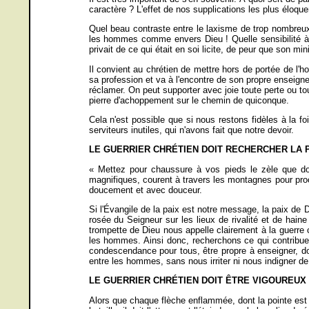
caractère ? L'effet de nos supplications les plus éloque
Quel beau contraste entre le laxisme de trop nombreux 
les hommes comme envers Dieu ! Quelle sensibilité à l
privait de ce qui était en soi licite, de peur que son min
Il convient au chrétien de mettre hors de portée de l'
sa profession et va à l'encontre de son propre enseign
réclamer. On peut supporter avec joie toute perte ou to
pierre d'achoppement sur le chemin de quiconque.
Cela n'est possible que si nous restons fidèles à la f
serviteurs inutiles, qui n'avons fait que notre devoir.
LE GUERRIER CHRÉTIEN DOIT RECHERCHER LA PAI
« Mettez pour chaussure à vos pieds le zèle que do
magnifiques, courent à travers les montagnes pour proc
doucement et avec douceur.
Si l'Évangile de la paix est notre message, la paix de
rosée du Seigneur sur les lieux de rivalité et de hain
trompette de Dieu nous appelle clairement à la guerre 
les hommes. Ainsi donc, recherchons ce qui contribue à l
condescendance pour tous, être propre à enseigner, dou
entre les hommes, sans nous irriter ni nous indigner de
LE GUERRIER CHRÉTIEN DOIT ÊTRE VIGOUREUX DA
Alors que chaque flèche enflammée, dont la pointe est 