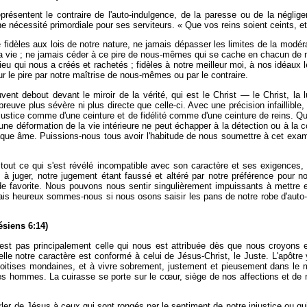
eprésentent le contraire de l'auto-indulgence, de la paresse ou de la néglig
 nécessité primordiale pour ses serviteurs. « Que vos reins soient ceints, e
idèles aux lois de notre nature, ne jamais dépasser les limites de la modérati
de la vie ; ne jamais céder à ce pire de nous-mêmes qui se cache en chacun
eu qui nous a créés et rachetés ; fidèles à notre meilleur moi, à nos idéaux l
ur le pire par notre maîtrise de nous-mêmes ou par le contraire.
uvent debout devant le miroir de la vérité, qui est le Christ — le Christ, l
reuve plus sévère ni plus directe que celle-ci. Avec une précision infaillible
ustice comme d'une ceinture et de fidélité comme d'une ceinture de reins. Qu'il
une déformation de la vie intérieure ne peut échapper à la détection ou à la 
chaque âme. Puissions-nous tous avoir l'habitude de nous soumettre à cet exa
 tout ce qui s'est révélé incompatible avec son caractère et ses exigences,
à juger, notre jugement étant faussé et altéré par notre préférence pour n
bitude favorite. Nous pouvons nous sentir singulièrement impuissants à met
Mais heureux sommes-nous si nous osons saisir les pans de notre robe d'auto-in
iens 6:14)
n'est pas principalement celle qui nous est attribuée dès que nous croyons e
lle notre caractère est conformé à celui de Jésus-Christ, le Juste. L'apôtre y 
voitises mondaines, et à vivre sobrement, justement et pieusement dans l
 les hommes. La cuirasse se porte sur le cœur, siège de nos affections et d
parler de Jésus à ceux qui sont rongés par le sentiment de notre injustice ou q