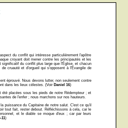
E
aspect du conflit qui intéresse particulièrement l'apôtre
haque croyant doit mener contre les principautés et les
ignificatif du conflit plus large que l'Église, et chacun
e cruauté et d'orgueil qui s'opposent à l'Évangile de
ement éprouvé. Nous devons lutter, non seulement contre
ont dans les lieux célestes. (Voir
Daniel 16
)
nt été placées sous les pieds de notre Rédempteur ; et
santes de l'enfer ; nous marchons sur nos hauteurs.
la puissance du Capitaine de notre salut. C'est ce qu'il
r tout fait, rester debout. Réfléchissons à cela, car le
ersonnel, et le diable se moque d'eux ; car par leurs
5-11
)