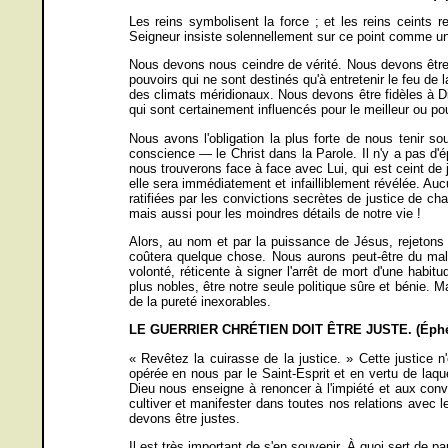
Les reins symbolisent la force ; et les reins ceints r
Seigneur insiste solennellement sur ce point comme une
Nous devons nous ceindre de vérité. Nous devons être f
pouvoirs qui ne sont destinés qu'à entretenir le feu 
des climats méridionaux. Nous devons être fidèles à Di
qui sont certainement influencés pour le meilleur ou po
Nous avons l'obligation la plus forte de nous tenir so
conscience — le Christ dans la Parole. Il n'y a pas d'ép
nous trouverons face à face avec Lui, qui est ceint de j
elle sera immédiatement et infailliblement révélée. Auc
ratifiées par les convictions secrètes de justice de 
mais aussi pour les moindres détails de notre vie !
Alors, au nom et par la puissance de Jésus, rejetons
coûtera quelque chose. Nous aurons peut-être du mal 
volonté, réticente à signer l'arrêt de mort d'une ha
plus nobles, être notre seule politique sûre et bénie. 
de la pureté inexorables.
LE GUERRIER CHRÉTIEN DOIT ÊTRE JUSTE. (Éphés
« Revêtez la cuirasse de la justice. » Cette justice 
opérée en nous par le Saint-Esprit et en vertu de laque
Dieu nous enseigne à renoncer à l'impiété et aux con
cultiver et manifester dans toutes nos relations avec
devons être justes.
Il est très important de s'en souvenir. À quoi sert de 