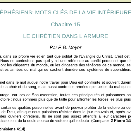
ÉPHÉSIENS: MOTS CLÉS DE LA VIE INTÉRIEUR
Chapitre 15
LE CHRÉTIEN DANS L'ARMURE
Par F. B. Meyer
, dans sa propre vie et en tant que soldat de l'Évangile du Christ. C'est cet 
. Nous ne contestons pas qu'il y ait une référence au conflit personnel que c
sont les dirigeants du monde, ou les dirigeants des ténèbres de ce monde, est s
tres armées du mal qui se cachent derrière ces systèmes de superstition, d
rel dans le mal auquel notre travail pour Dieu est confronté et souvent dur
le de la chair et du sang, mais aussi contre les armées spirituelles du mal qui s
ourage, car lors de Son ascension, toutes ces principautés et puissances o
ire ; nous sommes plus que de taille pour affronter les forces les plus puis
ertaines qualités personnelles avant de pouvoir profiter de la victoire ou de 
 de Dieu, afin que nous puissions résister dans le jour mauvais et, après avoi
 des ouvriers chrétiens. Ils ne sont pas assez attentifs à leur caractère p
 dissocient de la seule source de victoire qu'il redoute. (Comparez
2 Pierre 1:
ésiens 4:14)