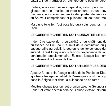
bataille, il doit l'attraper et l'éteindre sur le bouclier do
Parfois, une calomnie sera répandue, sans que vous n'
glissée entre les mailles de votre armure ; ou un so
moments, nous sommes tentés de riposter, de renoncer à
du Sauveur compatissant et puissant, qui sait tout, mais
Mais une telle foi n'est possible qu'à celui dont les 
Dieu.
LE GUERRIER CHRÉTIEN DOIT CONNAÎTRE LE SAL
Il doit être sauvé de la culpabilité et du châtiment
puissance de Dieu pour le salut de la domination du 
casque brille au soleil, la couronne de l'expérience du c
entendu. C'est lorsque nous faisons l'expérience de l
confirmation supplémentaire. Et c'est lorsque les hom
véritablement la Parole de Dieu.
LE GUERRIER CHRÉTIEN DOIT UTILISER LES DEUX
Ajoutez à tout cela l'usage assidu de la Parole de Di
ajoutez-y l'usage perpétuel de l'arme que constitue la
dans le Seigneur et dans la puissance de sa force.
Méditez chaque jour sur votre union avec le Seigneur
Christ, et votre chemin sera celui d'une victoire ininter