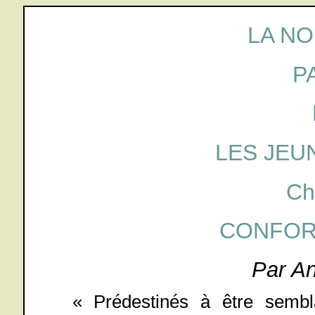
LA NO
P
LES JEU
Ch
CONFOR
Par A
« Prédestinés à être semb