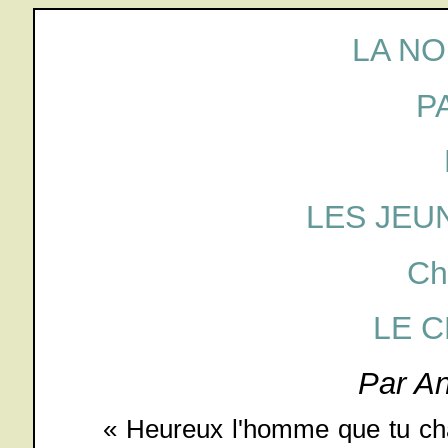
LA NO
P
LES JEU
Ch
LE 
Par A
« Heureux l'homme que tu chât