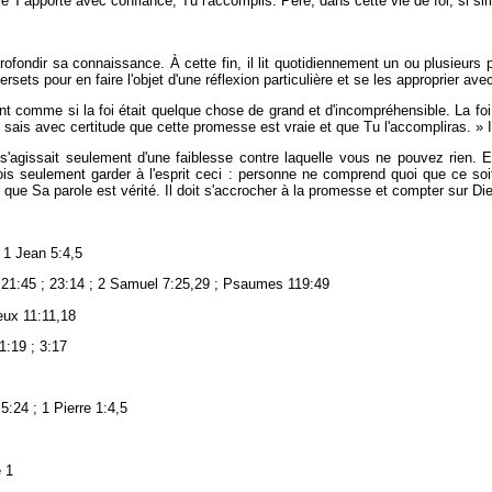
e T'apporte avec confiance, Tu l'accomplis. Père, dans cette vie de foi, si si
pprofondir sa connaissance. À cette fin, il lit quotidiennement un ou plusieurs 
x versets pour en faire l'objet d'une réflexion particulière et se les approprier av
t comme si la foi était quelque chose de grand et d'incompréhensible. La foi n'
sais avec certitude que cette promesse est vraie et que Tu l'accompliras. » Il
s'agissait seulement d'une faiblesse contre laquelle vous ne pouvez rien. En
dois seulement garder à l'esprit ceci : personne ne comprend quoi que ce soit
 que Sa parole est vérité. Il doit s'accrocher à la promesse et compter sur Di
 1 Jean 5:4,5
 21:45 ; 23:14 ; 2 Samuel 7:25,29 ; Psaumes 119:49
reux 11:11,18
1:19 ; 3:17
5:24 ; 1 Pierre 1:4,5
e 1