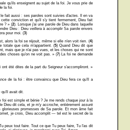
le qu'ils enseignent au sujet de la foi. Je vous prie de
 la foi.
 fait aussi : ses paroles sont suivies d'actes. Il en va
tte conviction et qu'il s'y tient fermement, Dieu fait
re ? » (
2
). Lorsque j'ai une parole de Dieu dans laquelle
ttendre Dieu : Dieu veillera à accomplir Sa parole envers
era pour moi. (
3
)
alors la foi se réjouit, même si elle n'en voit rien. (
4
)
 totale que cela m'appartient. (
5
) Quand Dieu dit que
nt, mais que je n'ai pas vues, et les choses qui ne sont
 des choses qu'on ne voit pas. » (
7
) La foi ne demande
 ont été dites de la part du Seigneur s'accompliront. »
nce de la foi : être convaincu que Dieu fera ce qu'Il a
qu'Il avait dit.
e foi est simple et bénie ? Je me rends chaque jour à la
e Dieu dit cela, et je m'y accroche, entièrement assuré
les glorieuses promesses de Sa parole. Et mon âme fait
romet, je crois, Dieu accomplit — tel est le secret de la
 peux tout faire. Tout ce que Tu peux faire, Tu l'as dit