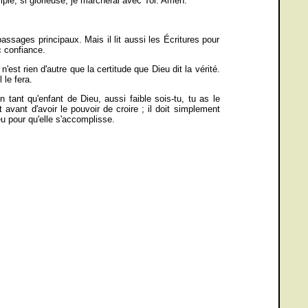
mple, si glorieuse, je marcherai avec Toi. Amen.
passages principaux. Mais il lit aussi les Écritures pour
ec confiance.
est rien d'autre que la certitude que Dieu dit la vérité.
 le fera.
 tant qu'enfant de Dieu, aussi faible sois-tu, tu as le
 avant d'avoir le pouvoir de croire ; il doit simplement
eu pour qu'elle s'accomplisse.