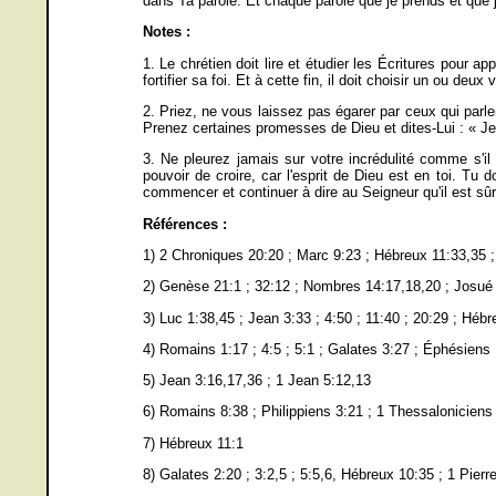
dans Ta parole. Et chaque parole que je prends et que j
Notes :
1. Le chrétien doit lire et étudier les Écritures pour a
fortifier sa foi. Et à cette fin, il doit choisir un ou deu
2. Priez, ne vous laissez pas égarer par ceux qui parlen
Prenez certaines promesses de Dieu et dites-Lui : « Je 
3. Ne pleurez jamais sur votre incrédulité comme s'il 
pouvoir de croire, car l'esprit de Dieu est en toi. Tu 
commencer et continuer à dire au Seigneur qu'il est sûr
Références :
1) 2 Chroniques 20:20 ; Marc 9:23 ; Hébreux 11:33,35 ;
2) Genèse 21:1 ; 32:12 ; Nombres 14:17,18,20 ; Josué
3) Luc 1:38,45 ; Jean 3:33 ; 4:50 ; 11:40 ; 20:29 ; Héb
4) Romains 1:17 ; 4:5 ; 5:1 ; Galates 3:27 ; Éphésiens 
5) Jean 3:16,17,36 ; 1 Jean 5:12,13
6) Romains 8:38 ; Philippiens 3:21 ; 1 Thessaloniciens 
7) Hébreux 11:1
8) Galates 2:20 ; 3:2,5 ; 5:5,6, Hébreux 10:35 ; 1 Pierr