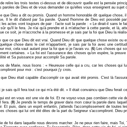
elire les trois textes ci-dessus et de découvrir quelle est la pensée principa
 ces paroles de Dieu et de vous demander ce qu'elles vous enseignent au sujet de
 ce que Dieu a dit ou promis. Quand un homme honorable dit quelque chose, il le
, Il le dit d'abord par Sa parole. Quand l'homme de Dieu est possédé par ce
les actes vont toujours de pair : l'acte suit la parole : « Le dirait-il sans le fai
sûr qu'Il le fera. Je n'ai qu'à prendre et à m'attacher à cette parole, et là, a
 ce soit, je m'accroche à la promesse et je sais par la foi que Dieu la réalis
e que ce que Dieu dit est vrai. Quand Dieu dit que quelque chose existe ou est, 
elque chose dans le ciel m'appartient, je sais par la foi avec une certitude
r moi, cela vaut autant pour la foi que si je l'avais vu. (
6
) Les choses qui so
rement certaines. « La foi est l'assurance des choses qu'on espère, la preuve
délité et Sa puissance pour accomplir Sa parole.
s de Marie, nous lisons : « Heureuse celle qui a cru, car les choses qui lui
ompliront pour moi : c'est pourquoi j'y crois.
que Dieu était capable d'accomplir ce qui avait été promis. C'est là l'assura
 sais qu'il fera tout ce qui m'a été dit. » Il était convaincu que Dieu ferait ce 
e qui est en vous est une vie de foi. Et ne voyez-vous pas combien cette vie d
 fera. (
8
) Je prends le temps de graver dans mon cœur la parole dans laquell
ir. Et puis, dans un esprit enfantin, j'attends l'accomplissement de toutes 
les choses qui lui ont été dites de la part du Seigneur s'accompliront. Dieu p
 de foi dans laquelle nous devons marcher. Je ne peux rien faire, mais Toi, Tu