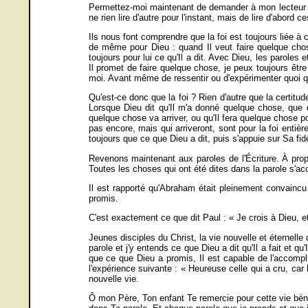
Permettez-moi maintenant de demander à mon lecteur de r
ne rien lire d'autre pour l'instant, mais de lire d'abord
Ils nous font comprendre que la foi est toujours liée à
de même pour Dieu : quand Il veut faire quelque chose
toujours pour lui ce qu'Il a dit. Avec Dieu, les paroles et 
Il promet de faire quelque chose, je peux toujours être 
moi. Avant même de ressentir ou d'expérimenter quoi que
Qu'est-ce donc que la foi ? Rien d'autre que la certitud
Lorsque Dieu dit qu'Il m'a donné quelque chose, que qu
quelque chose va arriver, ou qu'Il fera quelque chose pou
pas encore, mais qui arriveront, sont pour la foi entiè
toujours que ce que Dieu a dit, puis s'appuie sur Sa fi
Revenons maintenant aux paroles de l'Écriture. À propo
Toutes les choses qui ont été dites dans la parole s'acc
Il est rapporté qu'Abraham était pleinement convaincu 
promis.
C'est exactement ce que dit Paul : « Je crois à Dieu, et je
Jeunes disciples du Christ, la vie nouvelle et éternell
parole et j'y entends ce que Dieu a dit qu'Il a fait et qu'Il
que ce que Dieu a promis, Il est capable de l'accompl
l'expérience suivante : « Heureuse celle qui a cru, car 
nouvelle vie.
Ô mon Père, Ton enfant Te remercie pour cette vie bénie